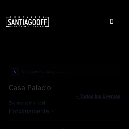
No hay eventos programados.
Aviso
Casa Palacio
« Todos los Eventos
Eventos at this local
Próximamente
Seleccionar
fecha.