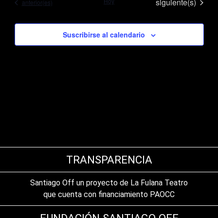
Eventos
Hoy
siguiente(s)
Eventos
anterior(es)
Suscribirse al calendario
TRANSPARENCIA
Santiago Off un proyecto de La Fulana Teatro
que cuenta con financiamiento PAOCC